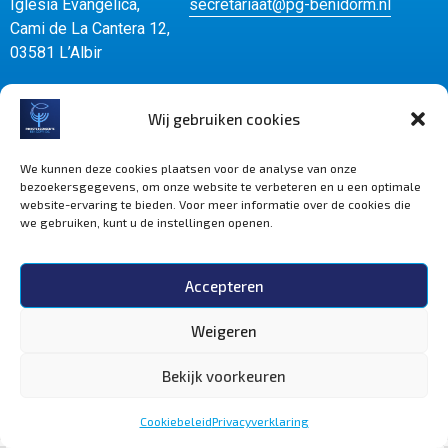
Iglesia Evangelica,
secretariaat@pg-benidorm.nl
Cami de La Cantera 12,
03581 L’Albir
Wij gebruiken cookies
Webdesign door Bottle Post Media
We kunnen deze cookies plaatsen voor de analyse van onze
bezoekersgegevens, om onze website te verbeteren en u een optimale
Pinkstergemeente Benidorm © {{Y}}.
website-ervaring te bieden. Voor meer informatie over de cookies die
Alle rechten voorbehouden.
we gebruiken, kunt u de instellingen openen.
Privacybeleid
Accepteren
Weigeren
Bekijk voorkeuren
Cookiebeleid
Privacyverklaring