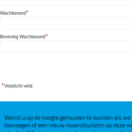
*
Wachtwoord
*
Bevestig Wachtwoord
*
Verplicht veld
Wenst u op de hoogte gehouden te worden als we
toevoegen of een nieuw maandbulletin op deze w