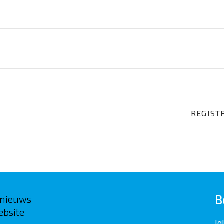
B
 nieuws
ebsite
Ig