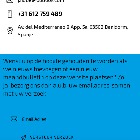
E-
+31 612 759 489
m
Ph
ail
Av. del Mediterraneo 8 App. 5a, 03502 Benidorm,
on
Spanje
:
Ad
e:
dr
es
Wenst u op de hoogte gehouden te worden als
s:
we nieuws toevoegen of een nieuw
maandbulletin op deze website plaatsen? Zo
ja, bezorg ons dan a.u.b. uw emailadres, samen
met uw verzoek.