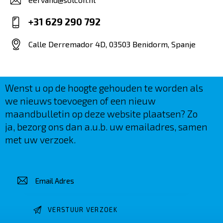
E-
+31 629 290 792
m
Ph
ail
Calle Derremador 4D, 03503 Benidorm, Spanje
on
:
Ad
e:
dr
es
Wenst u op de hoogte gehouden te worden als
s:
we nieuws toevoegen of een nieuw
maandbulletin op deze website plaatsen? Zo
ja, bezorg ons dan a.u.b. uw emailadres, samen
met uw verzoek.