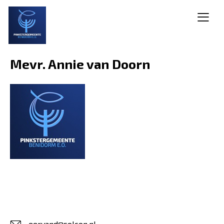
Mevr. Annie van Doorn
eervand@solcon.nl