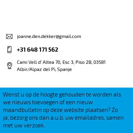
joanne.den.dekker@gmail.com
E-
+31 648 171 562
m
Ph
ail
Cami Vell d' Altea 70, Esc 3, Piso 2B, 03581
on
Albir/Alpaz del Pi, Spanje
:
Ad
e:
dr
es
Wenst u op de hoogte gehouden te worden als
s:
we nieuws toevoegen of een nieuw
maandbulletin op deze website plaatsen? Zo
ja, bezorg ons dan a.u.b. uw emailadres, samen
met uw verzoek.