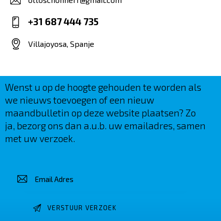
E-
+31 687 444 735
m
Ph
ail
Villajoyosa, Spanje
on
:
Ad
e:
dr
es
Wenst u op de hoogte gehouden te worden als
s:
we nieuws toevoegen of een nieuw
maandbulletin op deze website plaatsen? Zo
ja, bezorg ons dan a.u.b. uw emailadres, samen
met uw verzoek.